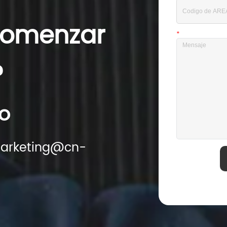
 comenzar
*
Mensaje
?
o
 marketing@cn-