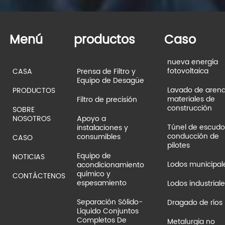
Menú
productos
Caso
nueva energía
fotovoltaica
CASA
Prensa de Filtro y
Equipo de Desagüe
Lavado de aren
PRODUCTOS
materiales de
Filtro de precisión
construcción
SOBRE
NOSOTROS
Apoyo a
Túnel de escudo
instalaciones y
conducción de
consumibles
CASO
pilotes
Equipo de
NOTICIAS
Lodos municipal
acondicionamiento
químico y
CONTÁCTENOS
espesamiento
Lodos industriale
Separación Sólido-
Dragado de ríos
Líquido Conjuntos
Completos De
Metalurgia no