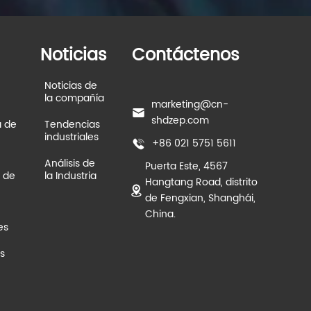
Noticias
Contáctenos
Noticias de
la compañía
marketing@cn-
shdzep.com
a de
Tendencias
industriales
+86 021 5751 5611
Análisis de
Puerta Este, 4567
 de
la Industria
Hangtang Road, distrito
de Fengxian, Shanghái,
China.
es
s