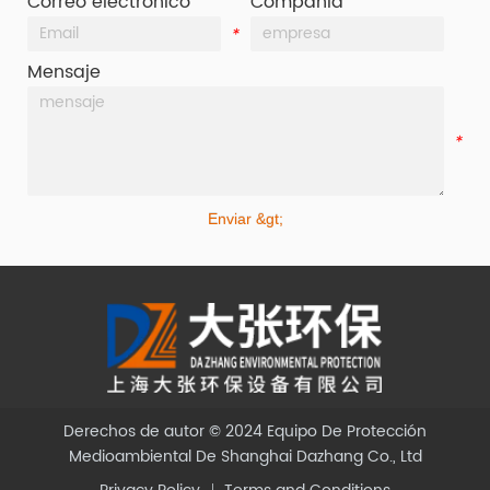
Correo electrónico
Compañía
*
*
Mensaje
*
Enviar &gt;
Derechos de autor © 2024
Equipo De Protección
Medioambiental De Shanghai Dazhang Co., Ltd