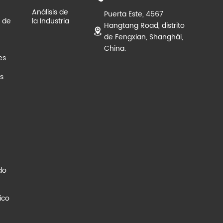
Análisis de
Puerta Este, 4567
 de
la Industria
Hangtang Road, distrito
de Fengxian, Shanghái,
China.
es
s
do
ico