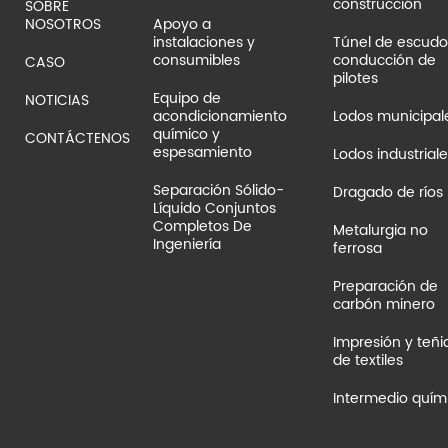
construcción
SOBRE
NOSOTROS
Apoyo a
Túnel de escudo
instalaciones y
conducción de
consumibles
CASO
pilotes
Equipo de
NOTICIAS
Lodos municipal
acondicionamiento
químico y
CONTÁCTENOS
espesamiento
Lodos industriale
Separación Sólido-
Dragado de ríos
Líquido Conjuntos
Completos De
Metalurgia no
Ingeniería
ferrosa
Preparación de
carbón minero
Impresión y teñi
de textiles
Intermedio quím