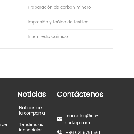
Preparación de carbón minero
Impresión y teñido de textiles
Intermedio químico
Noticias
Contáctenos
Noticias de
la compañía
marketing@cn-
shdzep.com
a de
Tendencias
industriales
+86 021 5751 5611